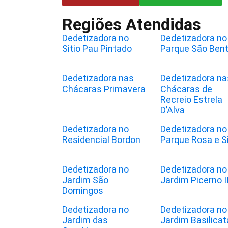
Regiões Atendidas
Dedetizadora no
Dedetizadora no
Sitio Pau Pintado
Parque São Ben
Dedetizadora nas
Dedetizadora na
Chácaras Primavera
Chácaras de
Recreio Estrela
D’Alva
Dedetizadora no
Dedetizadora no
Residencial Bordon
Parque Rosa e Si
Dedetizadora no
Dedetizadora no
Jardim São
Jardim Picerno I
Domingos
Dedetizadora no
Dedetizadora no
Jardim das
Jardim Basilicat