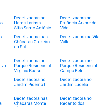
Dedetizadora no
Dedetizadora na
to
Haras Larissa –
Estância Árvore da
Sítio Santo Antônio
Vida
s
Dedetizadora nas
Dedetizadora na Vila
Chácaras Cruzeiro
Valle
do Sul
Dedetizadora no
Dedetizadora no
lva
Parque Residencial
Parque Residencial
Virgínio Basso
Campo Belo
Dedetizadora no
Dedetizadora no
I
Jardim Picerno I
Jardim Lucélia
Dedetizadora nas
Dedetizadora no
a
Chácaras Monte
Recanto dos