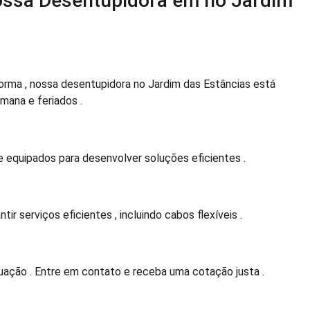
ossa Desentupidora em no Jardim
rma , nossa desentupidora no Jardim das Estâncias está
emana e feriados .
e equipados para desenvolver soluções eficientes .
 serviços eficientes , incluindo cabos flexíveis .
uação . Entre em contato e receba uma cotação justa .