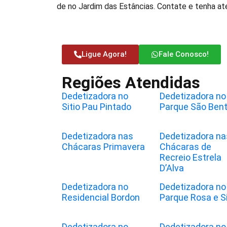
de no Jardim das Estâncias. Contate e tenha ate
Ligue Agora!
Fale Conosco!
Regiões Atendidas
Dedetizadora no
Dedetizadora no
Sitio Pau Pintado
Parque São Ben
Dedetizadora nas
Dedetizadora na
Chácaras Primavera
Chácaras de
Recreio Estrela
D’Alva
Dedetizadora no
Dedetizadora no
Residencial Bordon
Parque Rosa e Si
Dedetizadora no
Dedetizadora no