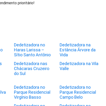
ndimento prioritário!
Dedetizadora no
Dedetizadora na
to
Haras Larissa –
Estância Árvore da
Sítio Santo Antônio
Vida
s
Dedetizadora nas
Dedetizadora na Vila
Chácaras Cruzeiro
Valle
do Sul
Dedetizadora no
Dedetizadora no
lva
Parque Residencial
Parque Residencial
Virgínio Basso
Campo Belo
Dedetizadora no
Dedetizadora no